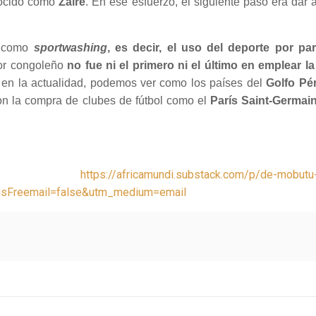
nocido como
Zaire
. En ese esfuerzo, el siguiente paso era dar 
s como
sportwashing
, es decir, el uso del deporte por pa
dor congoleño
no fue ni el primero ni el último en emplear la
 en la actualidad, podemos ver como los países del
Golfo Pé
on la compra de clubes de fútbol como el
París Saint-Germai
endo:
https://africamundi.substack.com/p/de-mobut
&isFreemail=false&utm_medium=email