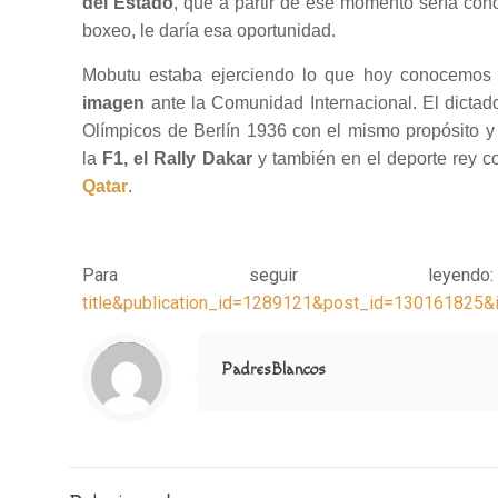
del Estado
, que a partir de ese momento sería co
boxeo, le daría esa oportunidad.
Mobutu estaba ejerciendo lo que hoy conocemo
imagen
ante la Comunidad Internacional. El dicta
Olímpicos de Berlín 1936 con el mismo propósito y
la
F1, el Rally Dakar
y también en el deporte rey c
Qatar
.
Para seguir ley
title&publication_id=1289121&post_id=130161825
Notice
: Trying to access array offset on value of type null in
/home/misioner/public_html/padresblancos/themes/betheme/includes/content-single.php
on line
286
PadresBlancos