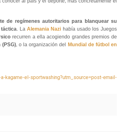
a conocer al país y el deporte, más concretamente el
rte de regímenes autoritarios para blanquear su
 táctica
. La
Alemania Nazi
había usado los Juegos
rsico
recurren a ella acogiendo grandes premios de
n (PSG)
, o la organización del
Mundial de fútbol en
u-a-kagame-el-sportwashing?utm_source=post-email-