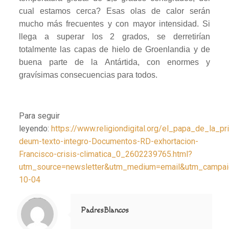
cual estamos cerca? Esas olas de calor serán
mucho más frecuentes y con mayor intensidad. Si
llega a superar los 2 grados, se derretirían
totalmente las capas de hielo de Groenlandia y de
buena parte de la Antártida, con enormes y
gravísimas consecuencias para todos.
Para seguir
leyendo:
https://www.religiondigital.org/el_papa_de_la_pr
deum-texto-integro-Documentos-RD-exhortacion-
Francisco-crisis-climatica_0_2602239765.html?
utm_source=newsletter&utm_medium=email&utm_campaign
10-04
Notice
: Trying to access array offset on value of type null in
/home/misioner/public_html/padresblancos/themes/betheme/includes/content-single.php
on line
286
PadresBlancos