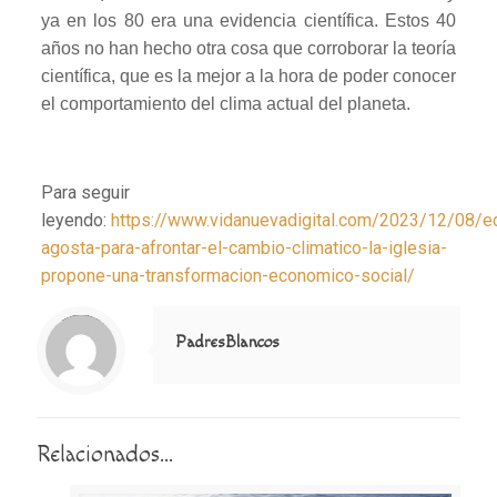
ya en los 80 era una evidencia científica. Estos 40
años no han hecho otra cosa que corroborar la teoría
científica, que es la mejor a la hora de poder conocer
el comportamiento del clima actual del planeta.
Para seguir
leyendo:
https://www.vidanuevadigital.com/2023/12/08/e
agosta-para-afrontar-el-cambio-climatico-la-iglesia-
propone-una-transformacion-economico-social/
Notice
: Trying to access array offset on value of type null in
/home/misioner/public_html/padresblancos/themes/betheme/includes/content-single.php
on line
286
PadresBlancos
Relacionados...