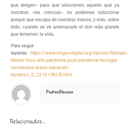
que tengan− para que solucionen aquello que ya
nosotros −las ciencias− no podemos solucionar
porque que escapa de nuestras manos; y esto, sobre
todo, cuando se ve amenazado el don más grande
que tenemos: la vida.
Para seguir
leyendo:
https://www.religiondigital.org/opinion/Michael-
Moore-Dios-anti-pandemia-post-pandemia-teologia-
coronavirus-jesus-salvacion-
hombres_0_2216178370.html
Notice
: Trying to access array offset on value of type null in
/home/misioner/public_html/padresblancos/themes/betheme/includes/content-single.php
on line
286
PadresBlancos
Relacionados...