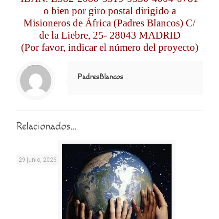
o bien por giro postal dirigido a
Misioneros de África (Padres Blancos) C/
de la Liebre, 25- 28043 MADRID
(Por favor, indicar el número del proyecto)
Notice
: Trying to access array offset on value of type null in
/home/misioner/public_html/padresblancos/themes/betheme/includes/content-single.php
on line
286
PadresBlancos
Relacionados...
29 junio, 2026