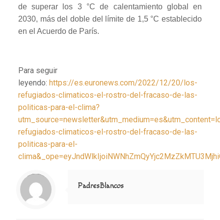
de superar los 3 °C de calentamiento global en
2030, más del doble del límite de 1,5 °C establecido
en el Acuerdo de París.
Para seguir
leyendo:
https://es.euronews.com/2022/12/20/los-
refugiados-climaticos-el-rostro-del-fracaso-de-las-
politicas-para-el-clima?
utm_source=newsletter&utm_medium=es&utm_content=l
refugiados-climaticos-el-rostro-del-fracaso-de-las-
politicas-para-el-
clima&_ope=eyJndWlkIjoiNWNhZmQyYjc2MzZkMTU3M
Notice
: Trying to access array offset on value of type null in
/home/misioner/public_html/padresblancos/themes/betheme/includes/content-single.php
on line
286
PadresBlancos