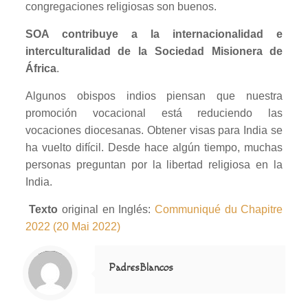
congregaciones religiosas son buenos.
SOA contribuye a la internacionalidad e
interculturalidad de la Sociedad Misionera de
África
.
Algunos obispos indios piensan que nuestra
promoción vocacional está reduciendo las
vocaciones diocesanas. Obtener visas para India se
ha vuelto difícil. Desde hace algún tiempo, muchas
personas preguntan por la libertad religiosa en la
India.
Texto
original en Inglés:
Communiqué du Chapitre
2022 (20 Mai 2022)
Notice
: Trying to access array offset on value of type null in
/home/misioner/public_html/padresblancos/themes/betheme/includes/content-single.php
on line
286
PadresBlancos