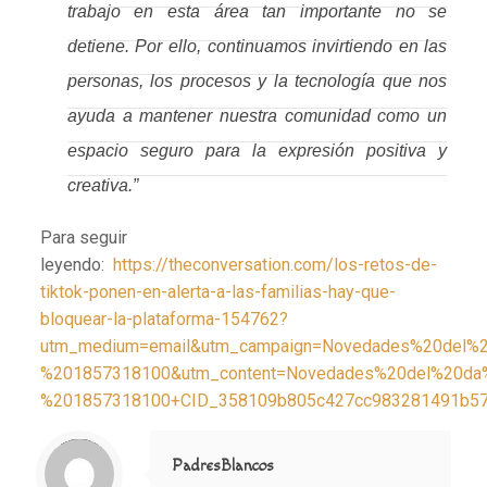
trabajo en esta área tan importante no se
detiene. Por ello, continuamos invirtiendo en las
personas, los procesos y la tecnología que nos
ayuda a mantener nuestra comunidad como un
espacio seguro para la expresión positiva y
creativa.”
Para seguir
leyendo:
https://theconversation.com/los-retos-de-
tiktok-ponen-en-alerta-a-las-familias-hay-que-
bloquear-la-plataforma-154762?
utm_medium=email&utm_campaign=Novedades%20del%
%201857318100&utm_content=Novedades%20del%20da
%201857318100+CID_358109b805c427cc983281491b576
Notice
: Trying to access array offset on value of type null in
/home/misioner/public_html/padresblancos/themes/betheme/includes/content-single.php
on line
286
PadresBlancos