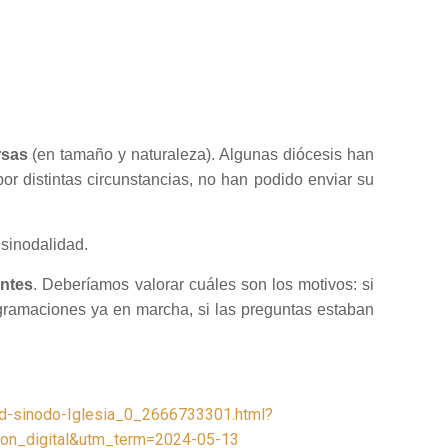
rsas
(en tamaño y naturaleza). Algunas diócesis han
 por distintas circunstancias, no han podido enviar su
 sinodalidad.
antes
. Deberíamos valorar cuáles son los motivos: si
rogramaciones ya en marcha, si las preguntas estaban
idad-sinodo-Iglesia_0_2666733301.html?
ion_digital&utm_term=2024-05-13