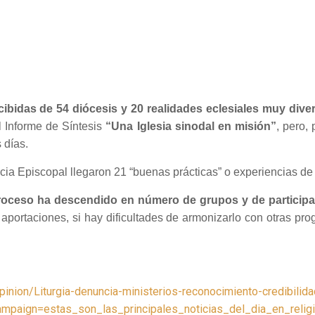
cibidas de 54 diócesis y 20 realidades eclesiales muy dive
l Informe de Síntesis
“Una Iglesia sinodal en misión”
, pero,
s días.
cia Episcopal llegaron 21 “buenas prácticas” o experiencias de
 proceso ha descendido en número de grupos y de particip
ir aportaciones, si hay dificultades de armonizarlo con otras p
/opinion/Liturgia-denuncia-ministerios-reconocimiento-credibil
aign=estas_son_las_principales_noticias_del_dia_en_relig