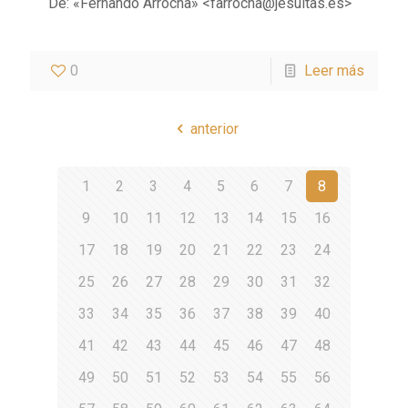
De: «Fernando Arrocha» <farrocha@jesuitas.es>
0
Leer más
anterior
1
2
3
4
5
6
7
8
9
10
11
12
13
14
15
16
17
18
19
20
21
22
23
24
25
26
27
28
29
30
31
32
33
34
35
36
37
38
39
40
41
42
43
44
45
46
47
48
49
50
51
52
53
54
55
56