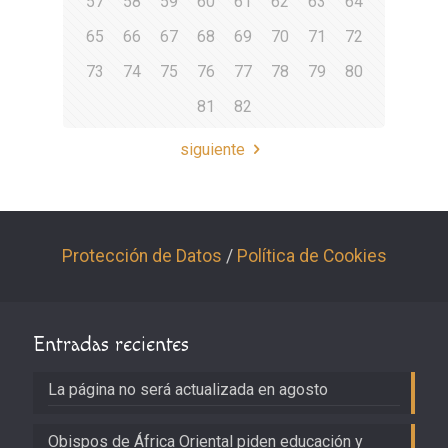
57
58
59
60
61
62
63
64
65
66
67
68
69
70
71
72
73
74
75
76
77
78
79
80
81
82
siguiente
Protección de Datos
/
Política de Cookies
Entradas recientes
La página no será actualizada en agosto
Obispos de África Oriental piden educación y