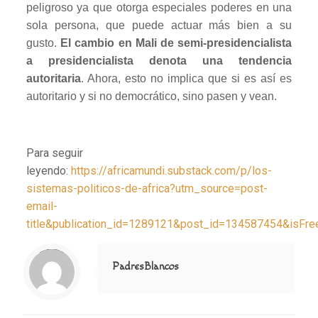
peligroso ya que otorga especiales poderes en una
sola persona, que puede actuar más bien a su
gusto.
El
cambio en Mali de semi-presidencialista
a presidencialista denota una tendencia
autoritaria
. Ahora, esto no implica que si es así es
autoritario y si no democrático, sino pasen y vean.
Para seguir
leyendo:
https://africamundi.substack.com/p/los-
sistemas-politicos-de-africa?utm_source=post-
email-
title&publication_id=1289121&post_id=134587454&isFr
Notice
: Trying to access array offset on value of type null in
/home/misioner/public_html/padresblancos/themes/betheme/includes/content-single.php
on line
286
PadresBlancos