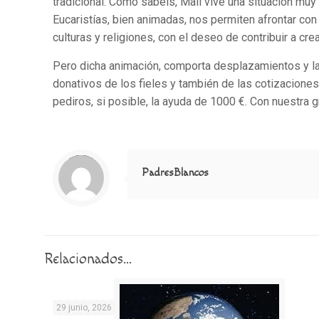
tradicional. Como sabéis, Malí vive una situación muy
Eucaristías, bien animadas, nos permiten afrontar con 
culturas y religiones, con el deseo de contribuir a crea
Pero dicha animación, comporta desplazamientos y la
donativos de los fieles y también de las cotizacion
pediros, si posible, la ayuda de 1000 €. Con nuestra gr
Notice
: Trying to access array offset on value of type null in
/home/misioner/public_html/padresblancos/themes/betheme/includes/content-single.php
on line
286
PadresBlancos
Relacionados...
29 junio, 2026