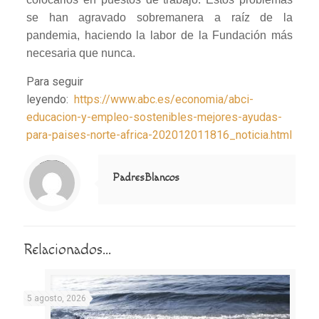
se han agravado sobremanera a raíz de la
pandemia, haciendo la labor de la Fundación más
necesaria que nunca.
Para seguir
leyendo:
https://www.abc.es/economia/abci-
educacion-y-empleo-sostenibles-mejores-ayudas-
para-paises-norte-africa-202012011816_noticia.html
Notice
: Trying to access array offset on value of type null in
/home/misioner/public_html/padresblancos/themes/betheme/includes/content-single.php
on line
286
PadresBlancos
Relacionados...
5 agosto, 2026