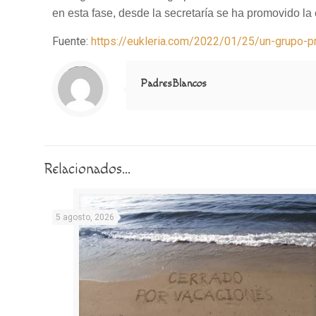
en esta fase, desde la secretaría se ha promovido la
Fuente:
https://eukleria.com/2022/01/25/un-grupo-p
Notice
: Trying to access array offset on value of type null in
/home/misioner/public_html/padresblancos/themes/betheme/includes/content-single.php
on line
286
PadresBlancos
Relacionados...
5 agosto, 2026