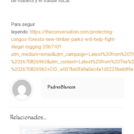
de madera y el fraude fiscal.
Para seguir
leyendo:
https://theconversation.com/protecting-
congos-forests-new-timber-parks-will-help-fight-
illegal-logging-206710?
utm_medium=email&utm_campaign=Latest%20from%20T
%202670826963&utm_content=Latest%20from%20The%2
%202670826963+CID_e007be0fa9a0ec4a1d3225beb89a7f
Notice
: Trying to access array offset on value of type null in
/home/misioner/public_html/padresblancos/themes/betheme/includes/content-single.php
on line
286
PadresBlancos
Relacionados...