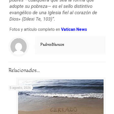
adopte su pobreza— es el sello distintivo
evangélico de una Iglesia fiel al corazón de
Dios» (Dilexi Te, 103)”.
Fotos y artículo completo en
Vatican News
Notice
: Trying to access array offset on value of type null in
/home/misioner/public_html/padresblancos/themes/betheme/includes/content-single.php
on line
286
PadresBlancos
Relacionados...
5 agosto, 2026