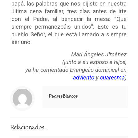
papá, las palabras que nos dijiste en nuestra
última cena familiar, tres días antes de irte
con el Padre, al bendecir la mesa: “Que
siempre permanezcáis unidos”. Este es tu
pueblo Señor, el que está llamado a siempre
ser uno.
Mari Ángeles Jiménez
(
junto a su esposo e hijos,
ya ha comentado Evangelio dominical en
adviento
y
cuaresma
)
Notice
: Trying to access array offset on value of type null in
/home/misioner/public_html/padresblancos/themes/betheme/includes/content-single.php
on line
286
PadresBlancos
Relacionados...