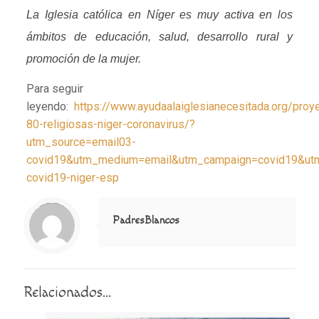
La Iglesia católica en Níger es muy activa en los
ámbitos de educación, salud, desarrollo rural y
promoción de la mujer.
Para seguir
leyendo:
https://www.ayudaalaiglesianecesitada.org/proy
80-religiosas-niger-coronavirus/?
utm_source=email03-
covid19&utm_medium=email&utm_campaign=covid19&utm
covid19-niger-esp
Notice
: Trying to access array offset on value of type null in
/home/misioner/public_html/padresblancos/themes/betheme/includes/content-single.php
on line
286
PadresBlancos
Relacionados...