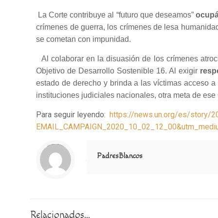
La Corte contribuye al “futuro que deseamos”
ocupá
crímenes de guerra, los crímenes de lesa humanidad
se cometan con impunidad.
Al colaborar en la disuasión de los crímenes atro
Objetivo de Desarrollo Sostenible 16. Al exigir
resp
estado de derecho y brinda a las víctimas acceso a l
instituciones judiciales nacionales, otra meta de ese 
Para seguir leyendo:
https://news.un.org/es/stor
EMAIL_CAMPAIGN_2020_10_02_12_00&utm_medium
Notice
: Trying to access array offset on value of type null in
/home/misioner/public_html/padresblancos/themes/betheme/includes/content-single.php
on line
286
PadresBlancos
Relacionados...