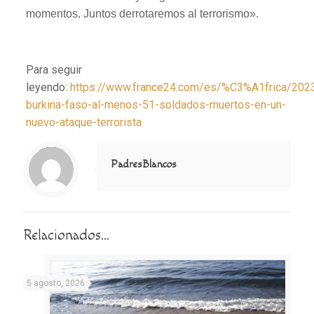
momentos. Juntos derrotaremos al terrorismo».
Para seguir
leyendo:
https://www.france24.com/es/%C3%A1frica/202
burkina-faso-al-menos-51-soldados-muertos-en-un-
nuevo-ataque-terrorista
Notice
: Trying to access array offset on value of type null in
/home/misioner/public_html/padresblancos/themes/betheme/includes/content-single.php
on line
286
PadresBlancos
Relacionados...
5 agosto, 2026