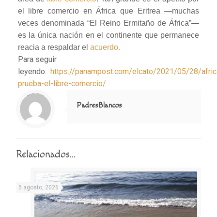
el libre comercio en África que Eritrea —muchas
veces denominada “El Reino Ermitaño de África”—
es la única nación en el continente que permanece
reacia a respaldar el
acuerdo.
Para seguir
leyendo:
https://panampost.com/elcato/2021/05/28/afric
prueba-el-libre-comercio/
Notice
: Trying to access array offset on value of type null in
/home/misioner/public_html/padresblancos/themes/betheme/includes/content-single.php
on line
286
PadresBlancos
Relacionados...
5 agosto, 2026