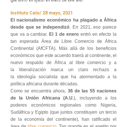
que entró en efecto en enero de este año.
Instituto Cato/
28 mayo, 2021
El nacionalismo económico ha plagado a África
desde que se independizó
. En 2021, eso parece
que va a cambiar.
El 1 de enero
entró en efecto la
tan esperada Área de Libre Comercio de África
Continental (AfCFTA). Más allá de los beneficios
económicos que este acuerdo traerá al continente, el
nuevo respaldo de África al libre comercio y a
la liberalización marca un claro rechazo a
la ideología socialista que ha atormentado a la
política africana durante décadas.
Como se encuentra ahora,
36 de las 55 naciones
de la Unión Africana (A.U.
), incluyendo a los
poderes económicos regionales como Nigeria,
Sudáfrica y Egipto (que juntos constituyen un tercio
de la economía del continente), han ratificado el
área de
libre comercio
. Tan grande es el apetito por