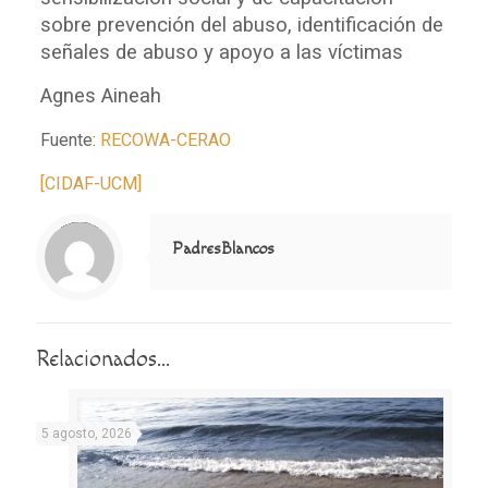
sobre prevención del abuso, identificación de
señales de abuso y apoyo a las víctimas
Agnes Aineah
Fuente:
RECOWA-CERAO
[CIDAF-UCM]
Notice
: Trying to access array offset on value of type null in
/home/misioner/public_html/padresblancos/themes/betheme/includes/content-single.php
on line
286
PadresBlancos
Relacionados...
5 agosto, 2026