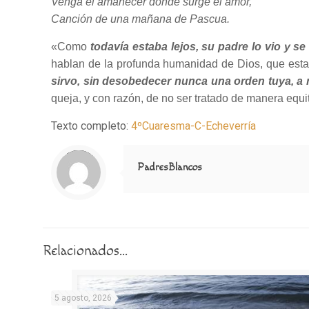
Venga el amanecer donde surge el amor,
Canción de una mañana de Pascua.
«Como
todavía estaba lejos, su padre lo vio y se
hablan de la profunda humanidad de Dios, que estam
sirvo, sin desobedecer nunca una orden tuya, a
queja, y con razón, de no ser tratado de manera equi
Texto completo:
4ºCuaresma-C-Echeverría
Notice
: Trying to access array offset on value of type null in
/home/misioner/public_html/padresblancos/themes/betheme/includes/content-single.php
on line
286
PadresBlancos
Relacionados...
5 agosto, 2026