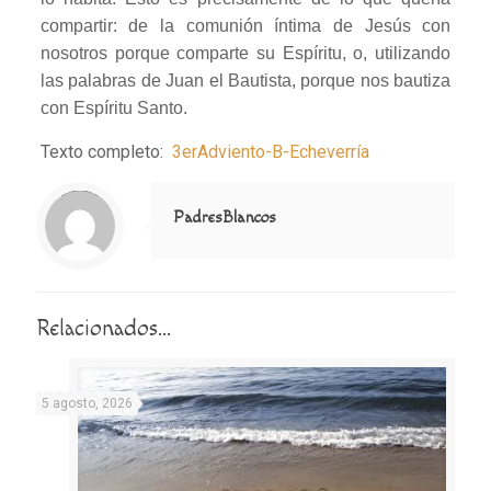
compartir: de la comunión íntima de Jesús con
nosotros porque comparte su Espíritu, o, utilizando
las palabras de Juan el Bautista, porque nos bautiza
con Espíritu Santo.
Texto completo:
3erAdviento-B-Echeverría
Notice
: Trying to access array offset on value of type null in
/home/misioner/public_html/padresblancos/themes/betheme/includes/content-single.php
on line
286
PadresBlancos
Relacionados...
5 agosto, 2026