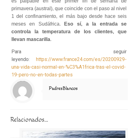
es palpable en este primer fin de semana de
primavera (austral), que coincide con el paso al nivel
1 del confinamiento, el más bajo desde hace seis
meses en Sudáfrica.
Eso sí, a la entrada se
controla la temperatura de los clientes, que
llevan mascarilla
.
Para seguir
leyendo:
https://www.france24.com/es/20200929-
una-vida-casi-normal-en-%C3%A1frica-tras-el-covid-
19-pero-no-en-todas-partes
Notice
: Trying to access array offset on value of type null in
/home/misioner/public_html/padresblancos/themes/betheme/includes/content-single.php
on line
286
PadresBlancos
Relacionados...