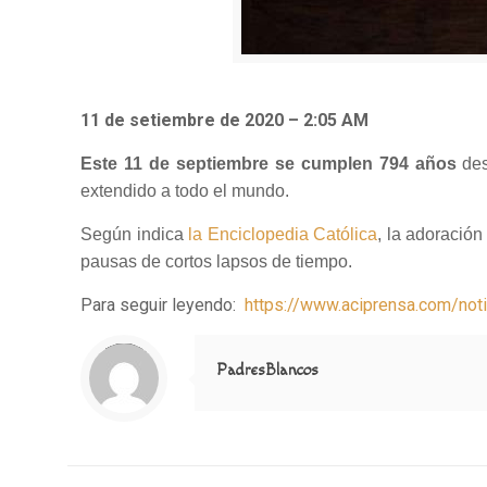
11 de setiembre de 2020 – 2:05 AM
Este 11 de septiembre se cumplen 794
años
des
extendido a todo el mundo.
Según indica
la Enciclopedia Católica
, la adoració
pausas de cortos lapsos de tiempo.
Para seguir leyendo:
https://www.aciprensa.com/not
Notice
: Trying to access array offset on value of type null in
/home/misioner/public_html/padresblancos/themes/betheme/includes/content-single.php
on line
286
PadresBlancos