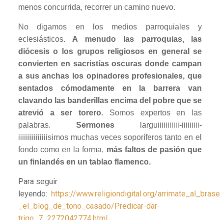
menos concurrida, recorrer un camino nuevo.
No digamos en los medios parroquiales y
eclesiásticos.
A menudo las parroquias, las
diócesis o los grupos religiosos en general se
convierten en sacristías oscuras donde campan
a sus anchas los opinadores profesionales, que
sentados cómodamente en la barrera van
clavando las banderillas encima del pobre que se
atrevió a ser torero
. Somos expertos en las
palabras.
Sermones
larguiiiiiiiiiii-iiiiiiiii-
iiiiiiiiiiiiiiisimos muchas veces soporíferos tanto en el
fondo como en la forma,
más faltos de pasión que
un finlandés en un tablao flamenco.
Para seguir
leyendo:
https://www.religiondigital.org/arrimate_al_brase
_el_blog_de_tono_casado/Predicar-dar-
trigo_7_2272042774.html