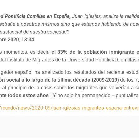
ad Pontificia Comillas en España,
Juan Iglesias, analiza la reali
xtraña a nosotros mismos sino que estamos hablando de nosotr
sustancial de nuestra sociedad”.
bre 2020, 13:34
s momentos, es decir,
el 33% de la población inmigrante 
del Instituto de Migrantes de la Universidad Pontificia Comilla
gador español ha analizado los resultados del reciente estudi
ión social a lo largo de la última década (2009-2019)
de los 7
l principio de la crisis sobre los migrantes que volverían a s
nte todos estos años
”. Y no solo ha permanecido – puntualiza 
/mundo/news/2020-09/juan-iglesias-migrantes-espana-entrevist