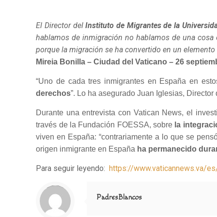
El Director del
Instituto de Migrantes de la Universid
hablamos de inmigración no hablamos de una cosa e
porque la migración se ha convertido en un elemento 
Mireia Bonilla – Ciudad del Vaticano – 26 septiem
“Uno de cada tres inmigrantes en España en esto
derechos
”. Lo ha asegurado Juan Iglesias, Director 
Durante una entrevista con Vatican News, el investi
través de la Fundación FOESSA, sobre
la integrac
viven en España: “contrariamente a lo que se pensó a
origen inmigrante en España
ha permanecido dura
Para seguir leyendo:
https://www.vaticannews.va/es
Notice
: Trying to access array offset on value of type null in
/home/misioner/public_html/padresblancos/themes/betheme/includes/content-single.php
on line
286
PadresBlancos