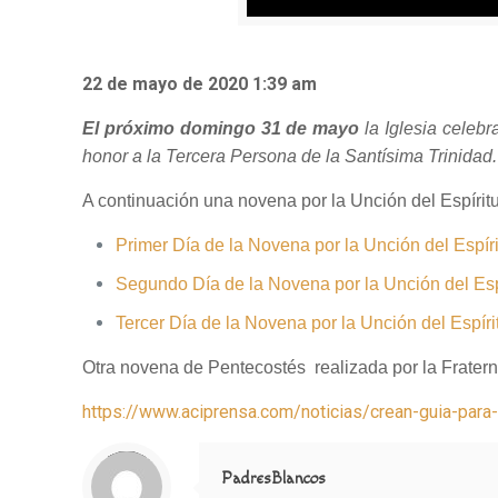
22 de mayo de 2020 1:39 am
El próximo domingo 31 de mayo
la Iglesia celebr
honor a la Tercera Persona de la Santísima Trinidad.
A continuación una novena por la Unción del Espírit
Primer Día de la Novena por la Unción del Espír
Segundo Día de la Novena por la Unción del Esp
Tercer Día de la Novena por la Unción del Espíri
Otra novena de Pentecostés realizada por la Frater
https://www.aciprensa.com/noticias/crean-guia-para
Notice
: Trying to access array offset on value of type null in
/home/misioner/public_html/padresblancos/themes/betheme/includes/content-single.php
on line
286
PadresBlancos