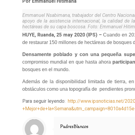
Por Emmanuel Hitimana
Emmanuel Nsabimana, trabajador del Centro Nacional d
apoyo de la asistencia internacional, la calidad de
hectáreas de su capa boscosa. Foto: Emmanuel Hitim
HUYE, Ruanda, 25 may 2020 (IPS)
–
Cuando en 2011
de restaurar 150 millones de hectáreas de bosques d
Densamente poblado y con una pequeña super
compromiso mundial en que hasta ahora
participa
bosques en el mundo.
Además de la disponibilidad limitada de tierra, e
obstáculos como una topografía de pendientes pronu
Para seguir leyendo:
http://www.ipsnoticias.net/20
+Mejor+de+la+Semana&utm_campaign=8010a4d15
Notice
: Trying to access array offset on value of type null in
/home/misioner/public_html/padresblancos/themes/betheme/includes/content-single.php
on line
286
PadresBlancos