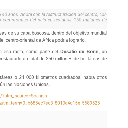
40 años. Ahora con la restructuración del centro, con
oso compromiso del país en restaurar 150 millones de
as de su capa boscosa, dentro del objetivo mundial
centro-oriental de África podría lograrlo.
ia esa meta, como parte del
Desafío de Bonn,
un
estaurado un total de 350 millones de hectáreas de
ctáreas o 24 000 kilómetros cuadrados, había otros
gún las Naciones Unidas.
as/?utm_source=Spanish+-
utm_term=0_b685ec7ed3-8010a4d15e-5683525