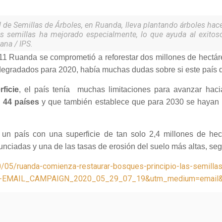
e Semillas de Árboles, en Ruanda, lleva plantando árboles hace 
 las semillas ha mejorado especialmente, lo que ayuda al exit
ana / IPS.
 Ruanda se comprometió a reforestar dos millones de hectáre
egradados para 2020, había muchas dudas sobre si este país del 
ficie
, el país tenía muchas limitaciones para avanzar hac
n 44 países
y que también establece que para 2030 se hayan r
n un país con una superficie de tan solo 2,4 millones de he
nciadas y una de las tasas de erosión del suelo más altas, se
20/05/ruanda-comienza-restaurar-bosques-principio-las-semill
e-EMAIL_CAMPAIGN_2020_05_29_07_19&utm_medium=email&