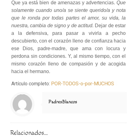
Que ya está bien de amenazas y advertencias.
Que
solamente cuando uno/a se siente querido/a y nota
que le ronda por todas partes el amor, su vida, la
nuestra, cambia de signo y de actitud.
Dejar de estar
a la defensiva, para pasar a vivirla a pecho
descubierto, con el corazón lleno de confianza hacia
ese Dios, padre-madre, que ama con locura y
perdona sin condiciones. Y, al mismo tiempo, con el
mismo corazón lleno de compasión y de acogida
hacia el hermano.
Artículo completo:
POR-TODOS-o-por-MUCHOS
Notice
: Trying to access array offset on value of type null in
/home/misioner/public_html/padresblancos/themes/betheme/includes/content-single.php
on line
286
PadresBlancos
Relacionados...