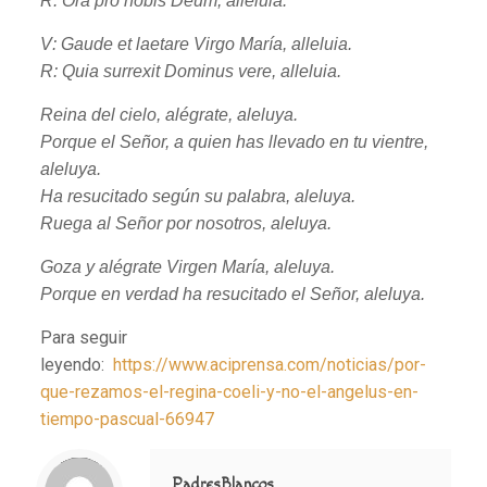
R: Ora pro nobis Deum, alleluia.
V: Gaude et laetare Virgo María, alleluia.
R: Quia surrexit Dominus vere, alleluia.
Reina del cielo, alégrate, aleluya.
Porque el Señor, a quien has llevado en tu vientre,
aleluya.
Ha resucitado según su palabra, aleluya.
Ruega al Señor por nosotros, aleluya.
Goza y alégrate Virgen María, aleluya.
Porque en verdad ha resucitado el Señor, aleluya.
Para seguir
leyendo:
https://www.aciprensa.com/noticias/por-
que-rezamos-el-regina-coeli-y-no-el-angelus-en-
tiempo-pascual-66947
Notice
: Trying to access array offset on value of type null in
/home/misioner/public_html/padresblancos/themes/betheme/includes/content-single.php
on line
286
PadresBlancos