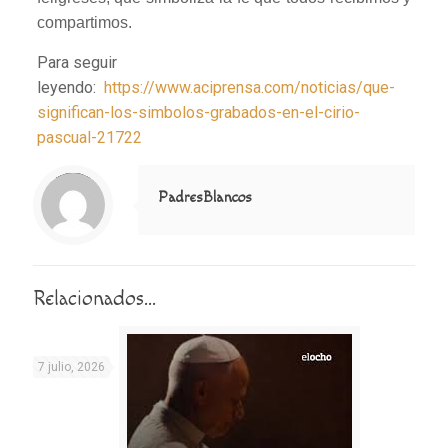
compartimos.
Para seguir
leyendo:
https://www.aciprensa.com/noticias/que-
significan-los-simbolos-grabados-en-el-cirio-
pascual-21722
Notice
: Trying to access array offset on value of type null in
/home/misioner/public_html/padresblancos/themes/betheme/includes/content-single.php
on line
286
PadresBlancos
Relacionados...
7 julio, 2026