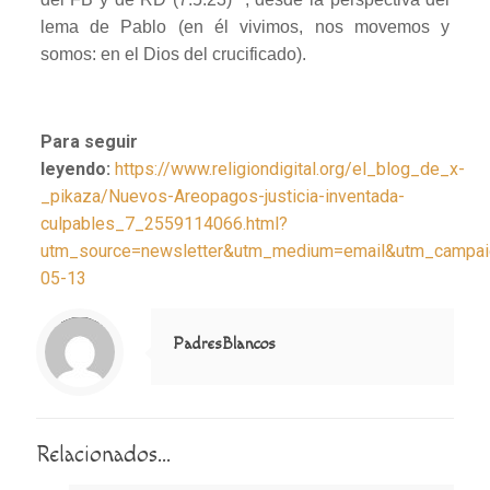
lema de Pablo (en él vivimos, nos movemos y
somos: en el Dios del crucificado).
Para seguir
leyendo:
https://www.religiondigital.org/el_blog_de_x-
_pikaza/Nuevos-Areopagos-justicia-inventada-
culpables_7_2559114066.html?
utm_source=newsletter&utm_medium=email&utm_campaign
05-13
Notice
: Trying to access array offset on value of type null in
/home/misioner/public_html/padresblancos/themes/betheme/includes/content-single.php
on line
286
PadresBlancos
Relacionados...