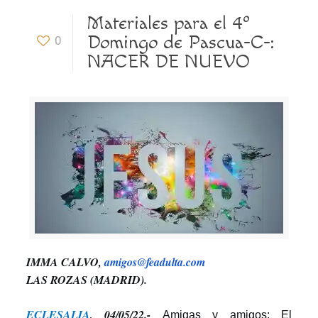
Materiales para el 4º
Domingo de Pascua-C-:
0
NACER DE NUEVO
IMMA CALVO,
amigos@feadulta.com
LAS ROZAS (MADRID).
ECLESALIA
, 04/05/22.-
Amigas y amigos: El