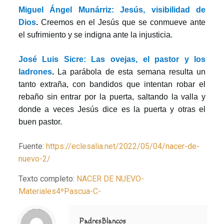
Miguel Ángel Munárriz: Jesús, visibilidad de
Dios
.
Creemos en el Jesús que se conmueve ante
el sufrimiento y se indigna ante la injusticia.
José Luis Sicre: Las ovejas, el pastor y los
ladrones
.
La parábola de esta semana resulta un
tanto extraña, con bandidos que intentan robar el
rebaño sin entrar por la puerta, saltando la valla y
donde a veces Jesús dice es la puerta y otras el
buen pastor.
Fuente:
https://eclesalia.net/2022/05/04/nacer-de-
nuevo-2/
Texto completo:
NACER DE NUEVO-
Materiales4ºPascua-C-
Notice
: Trying to access array offset on value of type null in
/home/misioner/public_html/padresblancos/themes/betheme/includes/content-single.php
on line
286
PadresBlancos