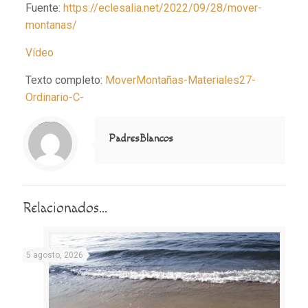
Fuente:
https://eclesalia.net/2022/09/28/mover-
montanas/
Vídeo
Texto completo:
MoverMontañas-Materiales27-
Ordinario-C-
Notice
: Trying to access array offset on value of type null in
/home/misioner/public_html/padresblancos/themes/betheme/includes/content-single.php
on line
286
PadresBlancos
Relacionados...
5 agosto, 2026