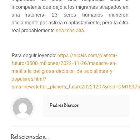
incompetente que dejó a los migrantes atrapados en
una ratonera. 23 seres humanos murieron
oficialmente por asfixia o aplastamiento, pero la cifra
real probablemente
sea más alta
.
Para seguir leyendo:
https://elpais.com/planeta-
futuro/3500-millones/2022-11-26/masacre-en-
melilla-la-peligrosa-decision-de-socialistas-y-
populares.html?
sma=newsletter_planeta_futuro20221207&mid=DM1597
Notice
: Trying to access array offset on value of type null in
/home/misioner/public_html/padresblancos/themes/betheme/includes/content-single.php
on line
286
PadresBlancos
Relacionados...