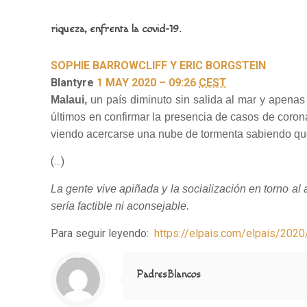
riqueza, enfrenta la covid-19.
SOPHIE BARROWCLIFF Y ERIC BORGSTEIN
Blantyre
1 MAY 2020 – 09:26
CEST
Malaui,
un país diminuto sin salida al mar y apenas
últimos en confirmar la presencia de casos de coro
viendo acercarse una nube de tormenta sabiendo que i
(…)
La gente vive apiñada y la socialización en torno al
sería factible ni aconsejable.
Para seguir leyendo:
https://elpais.com/elpais/20
Notice
: Trying to access array offset on value of type null in
/home/misioner/public_html/padresblancos/themes/betheme/includes/content-single.php
on line
286
PadresBlancos