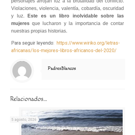
personajes arrojan luz a la brutalidad del conflicto.
Violaciones, violencia, valentía, cobardía, oscuridad
y luz.
Este es un libro inolvidable sobre las
mujeres
que lucharon y la importancia de contar
nuestras propias historias.
Para seguir leyendo:
https://www.wiriko.org/letras-
africanas/los-mejores-libros-africanos-del-2020/
Notice
: Trying to access array offset on value of type null in
/home/misioner/public_html/padresblancos/themes/betheme/includes/content-single.php
on line
286
PadresBlancos
Relacionados...
5 agosto, 2026