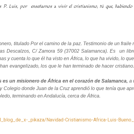
s P. Luis, por enseñarnos a vivir el cristianismo, tú que, habiendo
nero, titulado Por el camino de la paz. Testimonio de un fraile 
tas Descalzos, C/ Zamora 59 (37002 Salamanca). Es un libro 
chas y cuenta lo que él ha visto en África, lo que ha vivido, lo 
 han evangelizado, los que le han terminado de hacer cristiano
is es un misionero de África en el corazón de Salamanca,
a 
d y Colegio donde Juan de la Cruz aprendió lo que tenía que apr
oledo, terminando en Andalucía, cerca de África.
g/el_blog_de_x-_pikaza/Navidad-Cristianismo-Africa-Luis-Buen