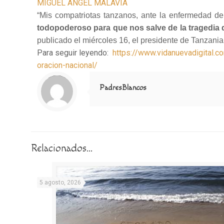
MIGUEL ÁNGEL MALAVIA
“Mis compatriotas tanzanos, ante la enfermedad del
todopoderoso para que nos salve de la tragedia
publicado el miércoles 16, el presidente de Tanzania
Para seguir leyendo:
https://www.vidanuevadigital.
oracion-nacional/
Notice
: Trying to access array offset on value of type null in
/home/misioner/public_html/padresblancos/themes/betheme/includes/content-single.php
on line
286
PadresBlancos
Relacionados...
5 agosto, 2026