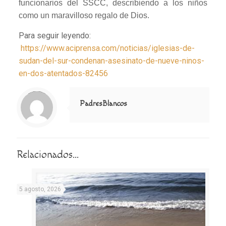
funcionarios del SSCC, describiendo a los niños
como un maravilloso regalo de Dios.
Para seguir leyendo:
https://www.aciprensa.com/noticias/iglesias-de-
sudan-del-sur-condenan-asesinato-de-nueve-ninos-
en-dos-atentados-82456
Notice
: Trying to access array offset on value of type null in
/home/misioner/public_html/padresblancos/themes/betheme/includes/content-single.php
on line
286
PadresBlancos
Relacionados...
5 agosto, 2026