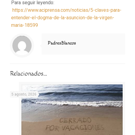
Para seguir leyendo:
https://www.aciprensa.com/noticias/5-claves-para-
entender-el-dogma-de-la-asuncion-de-la-virgen-
maria-18599
Notice
: Trying to access array offset on value of type null in
/home/misioner/public_html/padresblancos/themes/betheme/includes/content-single.php
on line
286
PadresBlancos
Relacionados...
5 agosto, 2026