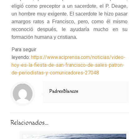
eligió como preceptor a un sacerdote, el P. Deage,
un hombre muy exigente. El sacerdote le hizo pasar
amargos ratos a Francisco, pero, como él mismo
reconoció después, le ayudaría mucho en su
formación humana y cristiana.
Para seguir
leyendo:
https://www.aciprensa.com/noticias/video-
hoy-es-la-fiesta-de-san-francisco-de-sales-patron-
de-periodistas-y-comunicadores-27048
Notice
: Trying to access array offset on value of type null in
/home/misioner/public_html/padresblancos/themes/betheme/includes/content-single.php
on line
286
PadresBlancos
Relacionados...