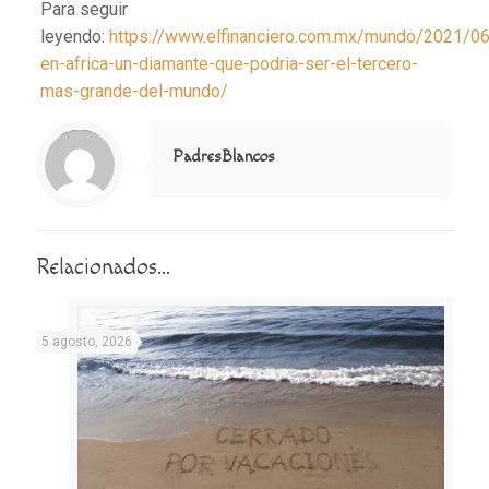
Para seguir
leyendo:
https://www.elfinanciero.com.mx/mundo/2021/06
en-africa-un-diamante-que-podria-ser-el-tercero-
mas-grande-del-mundo/
Notice
: Trying to access array offset on value of type null in
/home/misioner/public_html/padresblancos/themes/betheme/includes/content-single.php
on line
286
PadresBlancos
Relacionados...
5 agosto, 2026