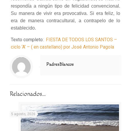
respondía a ningún tipo de felicidad convencional.
Su manera de vivir era provocativa. Si era feliz, lo
era de manera contracultural, a contrapelo de lo
establecido.
Texto completo:
FIESTA DE TODOS LOS SANTOS –
ciclo ‘A’ – ( en castellano) por José Antonio Pagola
Notice
: Trying to access array offset on value of type null in
/home/misioner/public_html/padresblancos/themes/betheme/includes/content-single.php
on line
286
PadresBlancos
Relacionados...
5 agosto, 2026