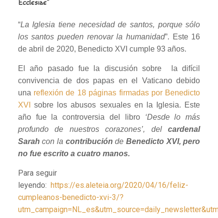
Ecclesiae”
“
La Iglesia tiene necesidad de santos, porque sólo
los santos pueden renovar la humanidad
”. Este 16
de abril de 2020, Benedicto XVI cumple 93 años.
El año pasado fue la discusión sobre la difícil
convivencia de dos papas en el Vaticano debido
una
reflexión de 18 páginas firmadas por Benedicto
XVI
sobre los abusos sexuales en la Iglesia. Este
año fue la controversia del libro
‘Desde lo más
profundo de nuestros corazones’, del
cardenal
Sarah
con la
contribución
de
Benedicto XVI, pero
no fue escrito a cuatro manos.
Para seguir
leyendo:
https://es.aleteia.org/2020/04/16/feliz-
cumpleanos-benedicto-xvi-3/?
utm_campaign=NL_es&utm_source=daily_newsletter&ut