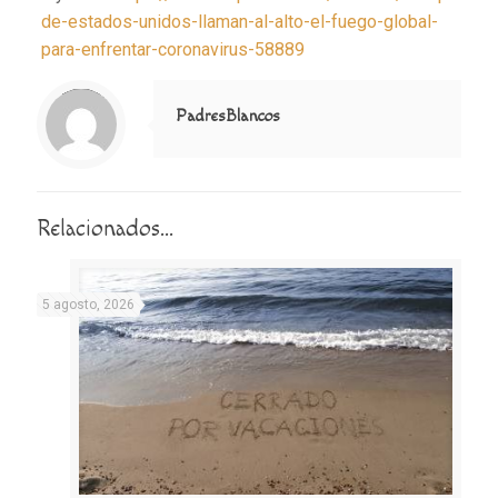
de-estados-unidos-llaman-al-alto-el-fuego-global-
para-enfrentar-coronavirus-58889
Notice
: Trying to access array offset on value of type null in
/home/misioner/public_html/padresblancos/themes/betheme/includes/content-single.php
on line
286
PadresBlancos
Relacionados...
5 agosto, 2026