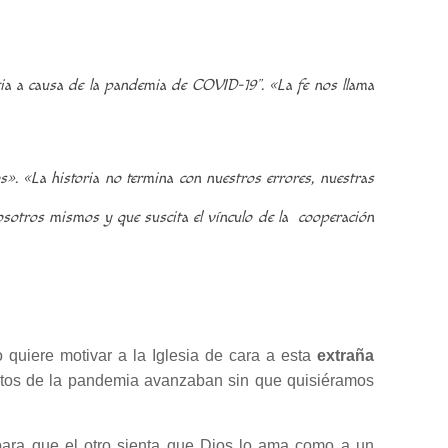
tia a causa de la pandemia de COVID-19”.
«La fe nos llama
os».
«La historia no termina con nuestros errores, nuestras
osotros mismos y que suscita el vínculo de la cooperación
 quiere motivar a la Iglesia de cara a esta
extraña
entos de la pandemia avanzaban sin que quisiéramos
para que el otro sienta que Dios lo ama como a un