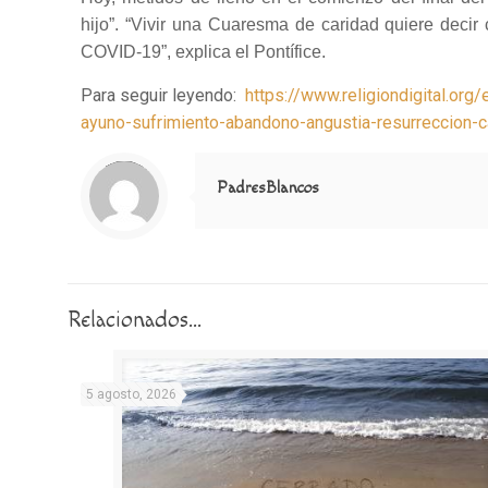
hijo”. “Vivir una Cuaresma de caridad quiere deci
COVID-19”, explica el Pontífice.
Para seguir leyendo:
https://www.religiondigital.o
ayuno-sufrimiento-abandono-angustia-resurreccion
Notice
: Trying to access array offset on value of type null in
/home/misioner/public_html/padresblancos/themes/betheme/includes/content-single.php
on line
286
PadresBlancos
Relacionados...
5 agosto, 2026