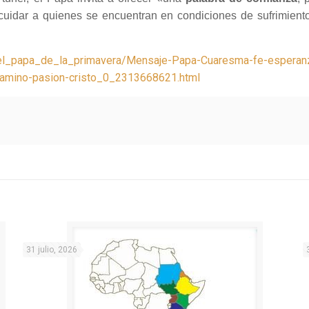
r cuidar a quienes se encuentran en condiciones de sufrimie
rg/el_papa_de_la_primavera/Mensaje-Papa-Cuaresma-fe-esperanz
-camino-pasion-cristo_0_2313668621.html
31 julio, 2026