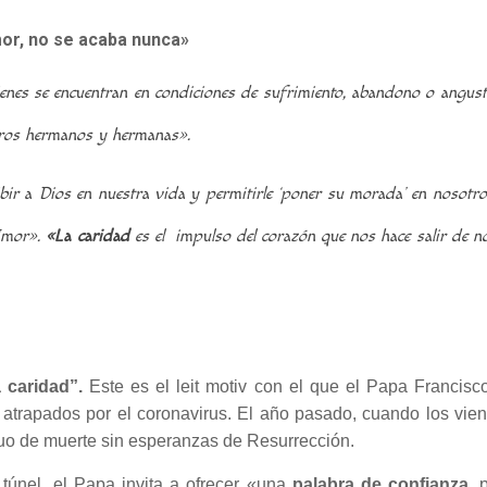
or, no se acaba nunca»
ienes se encuentran en condiciones de sufrimiento, abandono o angus
stros hermanos y hermanas».
ibir a Dios en nuestra vida y permitirle ‘poner su morada’ en nosotr
 Amor».
«La caridad
es el impulso del corazón que nos hace salir de n
 caridad”.
Este es el leit motiv con el que el Papa Francisco
, atrapados por el coronavirus. El año pasado, cuando los vi
uo de muerte sin esperanzas de Resurrección.
 túnel, el Papa invita a ofrecer «una
palabra de confianza
, 