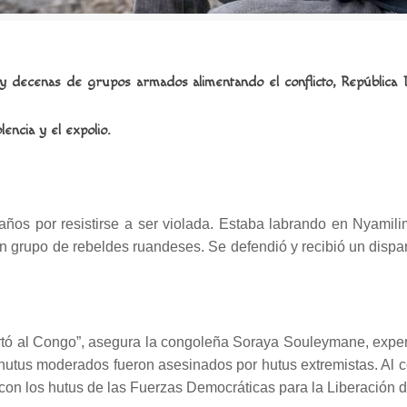
 y decenas de grupos armados alimentando el conflicto, Repúblic
encia y el expolio.
 años por resistirse a ser violada. Estaba labrando en Nyami
 un grupo de rebeldes ruandeses. Se defendió y recibió un disp
tó al Congo”, asegura la congoleña Soraya Souleymane, experta
hutus moderados fueron asesinados por hutus extremistas. Al con
s con los hutus de las Fuerzas Democráticas para la Liberación